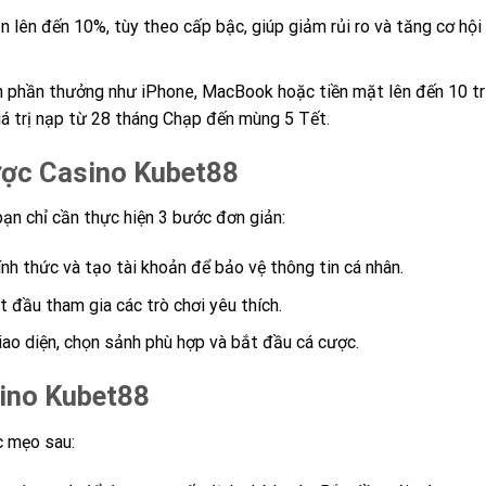
 lên đến 10%, tùy theo cấp bậc, giúp giảm rủi ro và tăng cơ hội
n phần thưởng như iPhone, MacBook hoặc tiền mặt lên đến 10 tr
á trị nạp từ 28 tháng Chạp đến mùng 5 Tết.
ược Casino Kubet88
ạn chỉ cần thực hiện 3 bước đơn giản:
nh thức và tạo tài khoản để bảo vệ thông tin cá nhân.
t đầu tham gia các trò chơi yêu thích.
ao diện, chọn sảnh phù hợp và bắt đầu cá cược.
sino Kubet88
c mẹo sau: