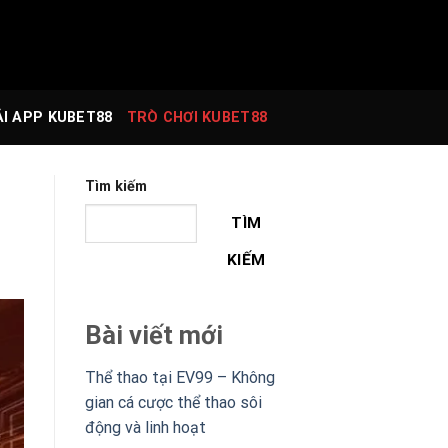
ẢI APP KUBET88
TRÒ CHƠI KUBET88
Tìm kiếm
TÌM
KIẾM
Bài viết mới
Thể thao tại EV99 – Không
gian cá cược thể thao sôi
động và linh hoạt