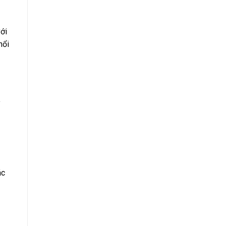
ới
nổi
y
ác