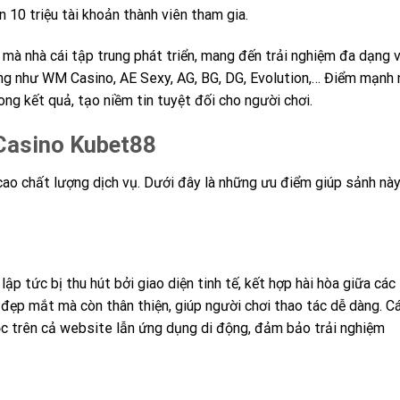
n 10 triệu tài khoản thành viên tham gia.
mà nhà cái tập trung phát triển, mang đến trải nghiệm đa dạng v
ếng như WM Casino, AE Sexy, AG, BG, DG, Evolution,… Điểm mạnh 
ong kết quả, tạo niềm tin tuyệt đối cho người chơi.
Casino Kubet88
ao chất lượng dịch vụ. Dưới đây là những ưu điểm giúp sảnh nà
p tức bị thu hút bởi giao diện tinh tế, kết hợp hài hòa giữa các
 đẹp mắt mà còn thân thiện, giúp người chơi thao tác dễ dàng. C
ọc trên cả website lẫn ứng dụng di động, đảm bảo trải nghiệm