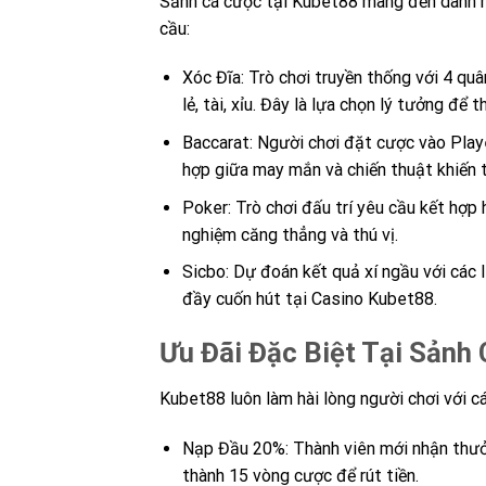
Sảnh cá cược tại Kubet88 mang đến danh m
cầu:
Xóc Đĩa: Trò chơi truyền thống với 4 quâ
lẻ, tài, xỉu. Đây là lựa chọn lý tưởng để
Baccarat: Người chơi đặt cược vào Playe
hợp giữa may mắn và chiến thuật khiến t
Poker: Trò chơi đấu trí yêu cầu kết hợp h
nghiệm căng thẳng và thú vị.
Sicbo: Dự đoán kết quả xí ngầu với các l
đầy cuốn hút tại Casino Kubet88.
Ưu Đãi Đặc Biệt Tại Sảnh
Kubet88 luôn làm hài lòng người chơi với c
Nạp Đầu 20%: Thành viên mới nhận thưởn
thành 15 vòng cược để rút tiền.