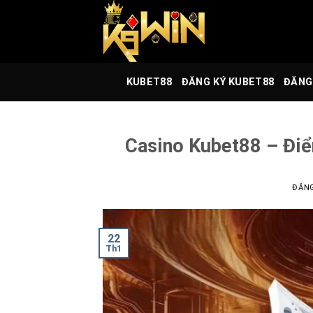
Bỏ
qua
nội
dung
KUBET88
ĐĂNG KÝ KUBET88
ĐĂNG
Casino Kubet88 – Đi
ĐĂN
22
Th1