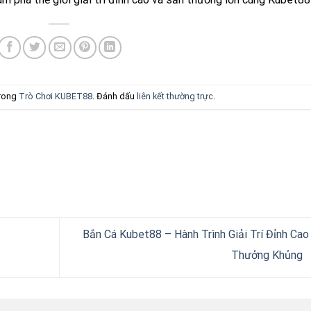
trong
Trò Chơi KUBET88
. Đánh dấu
liên kết thường trực
.
Bắn Cá Kubet88 – Hành Trình Giải Trí Đỉnh Cao
Thưởng Khủng